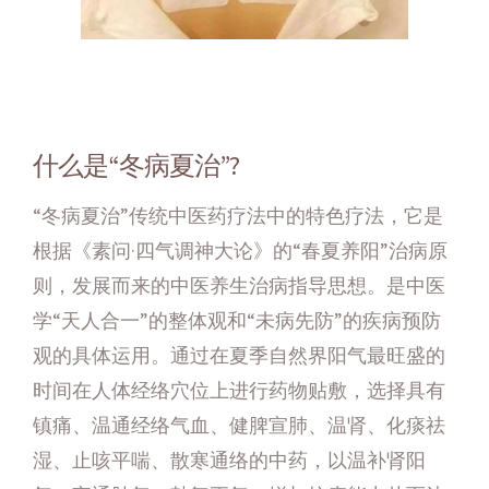
什么是“冬病夏治”?
“冬病夏治”传统中医药疗法中的特色疗法，它是
根据《素问·四气调神大论》的“春夏养阳”治病原
则，发展而来的中医养生治病指导思想。是中医
学“天人合一”的整体观和“未病先防”的疾病预防
观的具体运用。通过在夏季自然界阳气最旺盛的
时间在人体经络穴位上进行药物贴敷，选择具有
镇痛、温通经络气血、健脾宣肺、温肾、化痰祛
湿、止咳平喘、散寒通络的中药，以温补肾阳