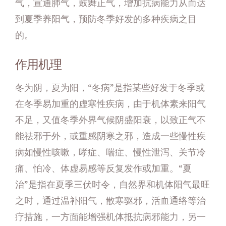
气，宣通肺气，鼓舞正气，增加抗病能力从而达
到夏季养阳气，预防冬季好发的多种疾病之目
的。
作用机理
冬为阴，夏为阳，“冬病”是指某些好发于冬季或
在冬季易加重的虚寒性疾病，由于机体素来阳气
不足，又值冬季外界气候阴盛阳衰，以致正气不
能祛邪于外，或重感阴寒之邪，造成一些慢性疾
病如慢性咳嗽，哮症、喘症、慢性泄泻、关节冷
痛、怕冷、体虚易感等反复发作或加重。“夏
治”是指在夏季三伏时令，自然界和机体阳气最旺
之时，通过温补阳气，散寒驱邪，活血通络等治
疗措施，一方面能增强机体抵抗病邪能力，另一