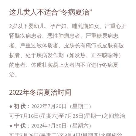
这几类人不适合“冬病夏治”
2岁以下婴幼儿、孕产妇、哺乳期妇女、严重心肝
肾脑疾病患者、恶性肿瘤患者、严重糖尿病患
者、严重过敏体质者、皮肤长有疱疖或皮肤有破
损者、处于疾病发作期（如发热、正在咳喘等）
的患者、体质壮实易上火者均不宜进行冬病夏
治。
2022年冬病夏治时间
●
初 伏
：2022年7月20日（星期三）
可于7月16日(星期六)至7月25日(星期一)之间施治
●
中 伏
：2022年7月30日（星期六）
可于7月26日(星期二)至8月4日(星期四)之间施治