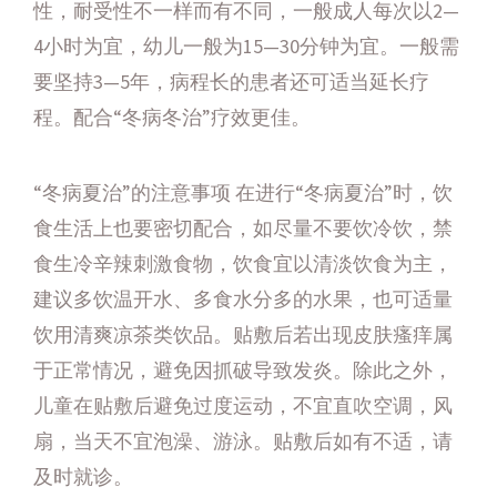
性，耐受性不一样而有不同，一般成人每次以2—
4小时为宜，幼儿一般为15—30分钟为宜。一般需
要坚持3—5年，病程长的患者还可适当延长疗
程。配合“冬病冬治”疗效更佳。
“冬病夏治”的注意事项 在进行“冬病夏治”时，饮
食生活上也要密切配合，如尽量不要饮冷饮，禁
食生冷辛辣刺激食物，饮食宜以清淡饮食为主，
建议多饮温开水、多食水分多的水果，也可适量
饮用清爽凉茶类饮品。贴敷后若出现皮肤瘙痒属
于正常情况，避免因抓破导致发炎。除此之外，
儿童在贴敷后避免过度运动，不宜直吹空调，风
扇，当天不宜泡澡、游泳。贴敷后如有不适，请
及时就诊。