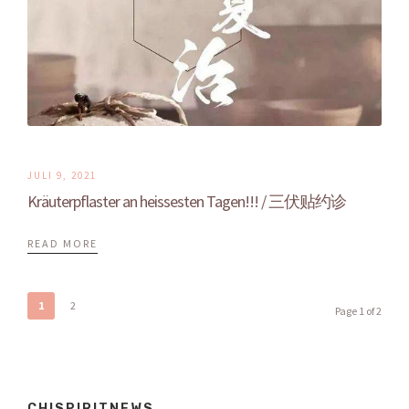
JULI 9, 2021
Kräuterpflaster an heissesten Tagen!!! / 三伏贴约诊
READ MORE
1
2
Page 1 of 2
CHISPIRITNEWS